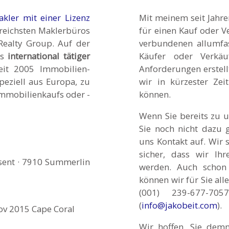
akler mit einer Lizenz
Mit meinem seit Jahre
greichsten Maklerbüros
für einen Kauf oder V
ealty Group. Auf der
verbundenen allumfas
ls
international tätiger
Käufer oder Verkäu
it 2005 Immobilien-
Anforderungen erstellt
peziell aus Europa, zu
wir in kürzester Zei
Immobilienkaufs oder -
können.
Wenn Sie bereits zu 
Sie noch nicht dazu 
uns Kontakt auf. Wir 
sicher, dass wir Ihr
esent · 7910 Summerlin
werden. Auch schon
können wir für Sie all
(001) 239-677-70
(
info@jakobeit.com
).
Nov 2015 Cape Coral
Wir hoffen, Sie dem