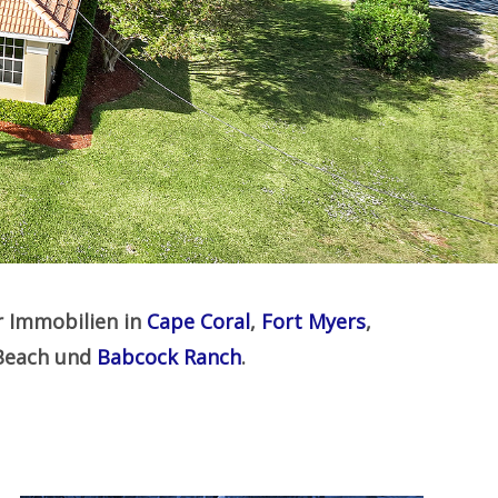
r Immobilien in
Cape Coral
,
Fort Myers
,
 Beach und
Babcock Ranch
.